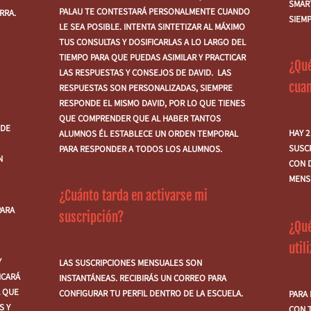
SMAR
PALAU TE CONTESTARÁ PERSONALMENTE CUANDO
RRA.
SIEM
LE SEA POSIBLE. INTENTA SINTETIZAR AL MÁXIMO
TUS CONSULTAS Y DOSIFICARLAS A LO LARGO DEL
TIEMPO PARA QUE PUEDAS ASIMILAR Y PRACTICAR
¿Qué
LAS RESPUESTAS Y CONSEJOS DE DAVID. LAS
cua
RESPUESTAS SON PERSONALIZADAS, SIEMPRE
RESPONDE EL MISMO DAVID, POR LO QUE TIENES
QUE COMPRENDER QUE AL HABER TANTOS
 DE
HAY 2
ALUMNOS ÉL ESTABLECE UN ORDEN TEMPORAL
SUSC
PARA RESPONDER A TODOS LOS ALUMNOS.
N
CON 
MENS
¿Cuánto tarda en activarse mi
PARA
suscripción?
¿Qu
util
Y
LAS SUSCRIPCIONES MENSUALES SON
ICARÁ
INSTANTÁNEAS. RECIBIRÁS UN CORREO PARA
L QUE
CONFIGURAR TU PERFIL DENTRO DE LA ESCUELA.
PARA
S Y
CON T