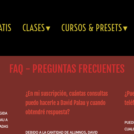
ATIS
CLASES
CURSOS & PRESETS
FAQ - PREGUNTAS FRECUENTES
¿En mi suscripción, cuántas consultas
¿Pue
puedo hacerle a David Palau y cuando
tel
obtendré respuesta?
GIDA
LAU A
PUED
CADAS
CUALQ
DEBIDO A LA CANTIDAD DE ALUMNOS, DAVID